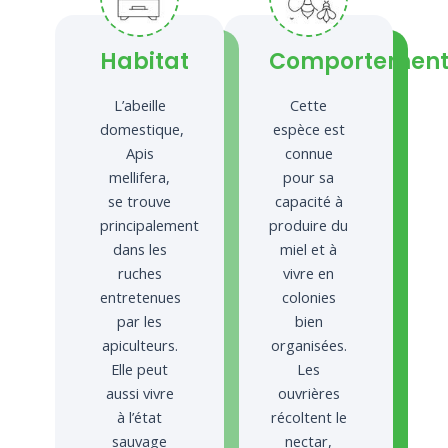
Habitat
Comportemen
L’abeille
Cette
domestique,
espèce est
Apis
connue
mellifera,
pour sa
se trouve
capacité à
principalement
produire du
dans les
miel et à
ruches
vivre en
entretenues
colonies
par les
bien
apiculteurs.
organisées.
Elle peut
Les
aussi vivre
ouvrières
à l’état
récoltent le
sauvage
nectar,