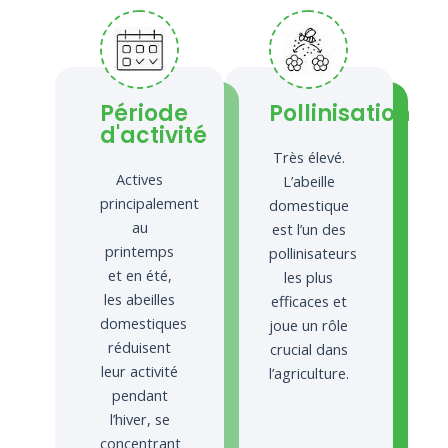
Période
Pollinisation
d'activité
Très élevé.
Actives
L’abeille
principalement
domestique
au
est l’un des
printemps
pollinisateurs
et en été,
les plus
les abeilles
efficaces et
domestiques
joue un rôle
réduisent
crucial dans
leur activité
l’agriculture.
pendant
l’hiver, se
concentrant